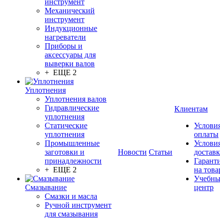
инструмент
Механический
инструмент
Индукционные
нагреватели
Приборы и
аксессуары для
выверки валов
+ ЕЩЕ 2
Уплотнения
Уплотнения валов
Гидравлические
Клиентам
уплотнения
Статические
Услови
уплотнения
оплаты
Промышленные
Услови
заготовки и
Новости
Статьи
достав
принадлежности
Гарант
+ ЕЩЕ 2
на това
Учебн
Смазывание
центр
Смазки и масла
Ручной инструмент
для смазывания