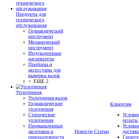
Продукты для
технического
обслуживания
Гидравлический
инструмент
Механический
инструмент
Индукционные
нагреватели
Приборы и
аксессуары для
выверки валов
+ ЕЩЕ 2
Уплотнения
Уплотнения валов
Гидравлические
Клиентам
уплотнения
Статические
Услови
уплотнения
оплаты
Промышленные
Услови
заготовки и
Новости
Статьи
достав
принадлежности
Гарант