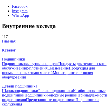
Facebook
Instagram
WhatsApp
Внутренние кольца
117
Главная
—
Каталог
—
Подшипники
Подшипниковые узлы и корпуса
Продукты для технического
обслуживания
Уплотнения
Смазывание
Продукция для
промышленных трансмиссий
Мониторинг состояния
оборудования
—
Детали подшипника
Шарикоподшипники
Роликоподшипники
Комбинированные
подшипники
Подшипники-опорные ролики
Принадлежности
подшипников
Прецизионные подшипники
Подшипники
скольжения
—