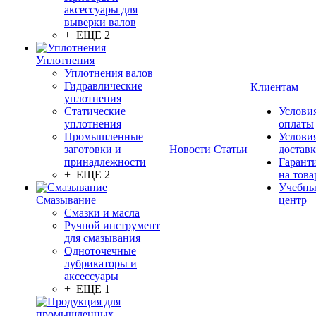
аксессуары для
выверки валов
+ ЕЩЕ 2
Уплотнения
Уплотнения валов
Гидравлические
Клиентам
уплотнения
Статические
Услови
уплотнения
оплаты
Промышленные
Услови
заготовки и
Новости
Статьи
достав
принадлежности
Гарант
+ ЕЩЕ 2
на това
Учебн
Смазывание
центр
Смазки и масла
Ручной инструмент
для смазывания
Одноточечные
лубрикаторы и
аксессуары
+ ЕЩЕ 1