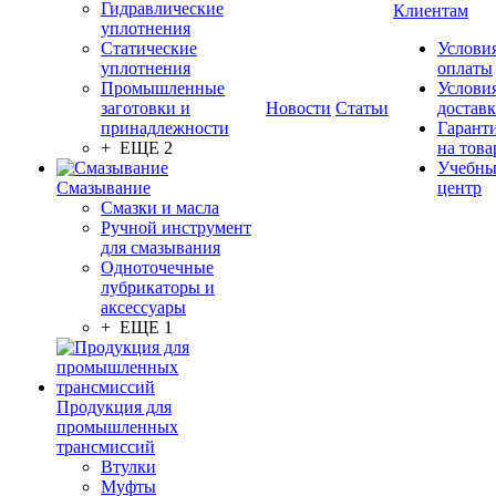
Гидравлические
Клиентам
уплотнения
Статические
Услови
уплотнения
оплаты
Промышленные
Услови
заготовки и
Новости
Статьи
достав
принадлежности
Гарант
+ ЕЩЕ 2
на това
Учебн
Смазывание
центр
Смазки и масла
Ручной инструмент
для смазывания
Одноточечные
лубрикаторы и
аксессуары
+ ЕЩЕ 1
Продукция для
промышленных
трансмиссий
Втулки
Муфты