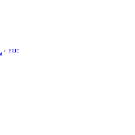
+ ЕЩЕ
ы