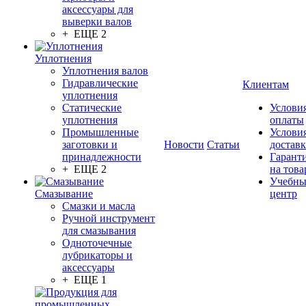
аксессуары для
выверки валов
+ ЕЩЕ 2
Уплотнения
Уплотнения валов
Гидравлические
Клиентам
уплотнения
Статические
Услови
уплотнения
оплаты
Промышленные
Услови
заготовки и
Новости
Статьи
достав
принадлежности
Гарант
+ ЕЩЕ 2
на това
Учебн
Смазывание
центр
Смазки и масла
Ручной инструмент
для смазывания
Одноточечные
лубрикаторы и
аксессуары
+ ЕЩЕ 1