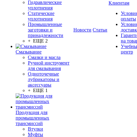
Гидравлические
Клиентам
уплотнения
Статические
Услови
уплотнения
оплаты
Промышленные
Услови
заготовки и
Новости
Статьи
достав
принадлежности
Гарант
+ ЕЩЕ 2
на това
Учебн
Смазывание
центр
Смазки и масла
Ручной инструмент
для смазывания
Одноточечные
лубрикаторы и
аксессуары
+ ЕЩЕ 1
Продукция для
промышленных
трансмиссий
Втулки
Муфты