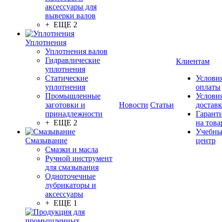
аксессуары для
выверки валов
+ ЕЩЕ 2
Уплотнения
Уплотнения валов
Гидравлические
Клиентам
уплотнения
Статические
Услови
уплотнения
оплаты
Промышленные
Услови
заготовки и
Новости
Статьи
достав
принадлежности
Гарант
+ ЕЩЕ 2
на това
Учебн
Смазывание
центр
Смазки и масла
Ручной инструмент
для смазывания
Одноточечные
лубрикаторы и
аксессуары
+ ЕЩЕ 1