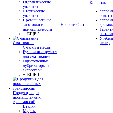
Гидравлические
Клиентам
уплотнения
Статические
Услови
уплотнения
оплаты
Промышленные
Услови
заготовки и
Новости
Статьи
достав
принадлежности
Гарант
+ ЕЩЕ 2
на това
Учебн
Смазывание
центр
Смазки и масла
Ручной инструмент
для смазывания
Одноточечные
лубрикаторы и
аксессуары
+ ЕЩЕ 1
Продукция для
промышленных
трансмиссий
Втулки
Муфты