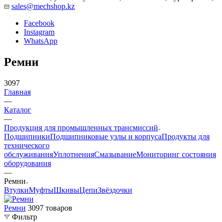
sales@mechshop.kz
Facebook
Instagram
WhatsApp
Ремни
3097
Главная
—
Каталог
—
Продукция для промышленных трансмиссий
Подшипники
Подшипниковые узлы и корпуса
Продукты для
технического
обслуживания
Уплотнения
Смазывание
Мониторинг состояния
оборудования
—
Ремни
Втулки
Муфты
Шкивы
Цепи
Звёздочки
Ремни
3097 товаров
Фильтр