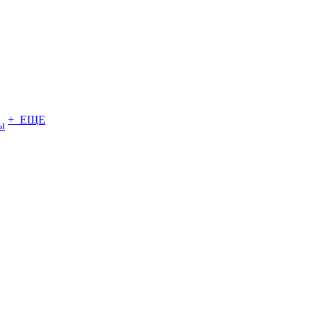
+ ЕЩЕ
ы