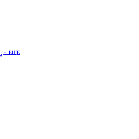
+ ЕЩЕ
ы