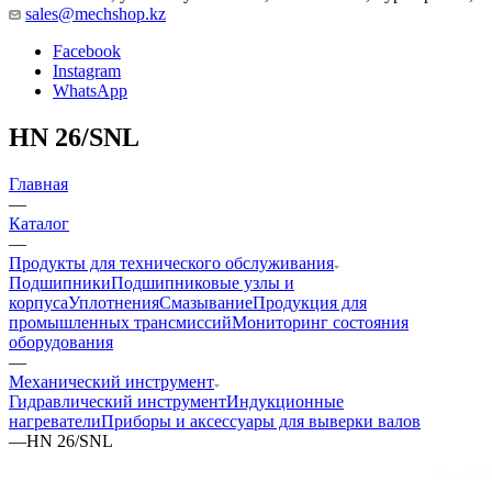
sales@mechshop.kz
Facebook
Instagram
WhatsApp
HN 26/SNL
Главная
—
Каталог
—
Продукты для технического обслуживания
Подшипники
Подшипниковые узлы и
корпуса
Уплотнения
Смазывание
Продукция для
промышленных трансмиссий
Мониторинг состояния
оборудования
—
Механический инструмент
Гидравлический инструмент
Индукционные
нагреватели
Приборы и аксессуары для выверки валов
—
HN 26/SNL