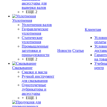
аксессуары для
выверки валов
+ ЕЩЕ 2
Уплотнения
Уплотнения валов
Гидравлические
Клиентам
уплотнения
Статические
Услови
уплотнения
оплаты
Промышленные
Услови
заготовки и
Новости
Статьи
достав
принадлежности
Гарант
+ ЕЩЕ 2
на това
Учебн
Смазывание
центр
Смазки и масла
Ручной инструмент
для смазывания
Одноточечные
лубрикаторы и
аксессуары
+ ЕЩЕ 1