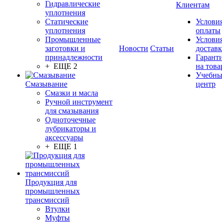
Гидравлические
Клиентам
уплотнения
Статические
Услови
уплотнения
оплаты
Промышленные
Услови
заготовки и
Новости
Статьи
достав
принадлежности
Гарант
+ ЕЩЕ 2
на това
Учебн
Смазывание
центр
Смазки и масла
Ручной инструмент
для смазывания
Одноточечные
лубрикаторы и
аксессуары
+ ЕЩЕ 1
Продукция для
промышленных
трансмиссий
Втулки
Муфты